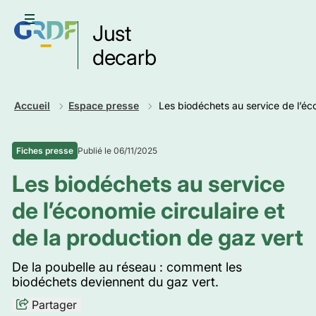
Aller
au
Ouvrir le menu
Just
contenu
principal
decarb
Retour
Accueil
Espace presse
Les biodéchets au service de l’éco
Publié le 06/11/2025
Fiches presse
Les biodéchets au service
de l’économie circulaire et
de la production de gaz vert
De la poubelle au réseau : comment les
biodéchets deviennent du gaz vert.
Partager