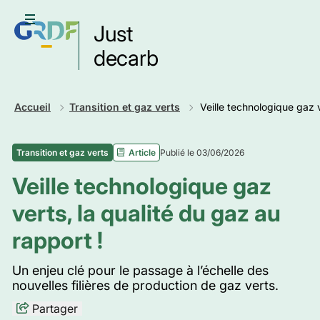
Aller
au
Ouvrir le menu
Just
contenu
principal
decarb
Retour
Accueil
Transition et gaz verts
Veille technologique gaz v
Publié le 03/06/2026
Transition et gaz verts
Article
Veille technologique gaz
verts, la qualité du gaz au
rapport !
Un enjeu clé pour le passage à l’échelle des
nouvelles filières de production de gaz verts.
Partager