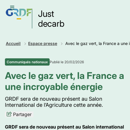
Aller
au
Ouvrir le menu
Just
contenu
principal
decarb
Retour
Accueil
Espace presse
Avec le gaz vert, la France a une 
Publié le 20/02/2026
Communiqués nationaux
Avec le gaz vert, la France a
une incroyable énergie
GRDF sera de nouveau présent au Salon
International de l’Agriculture cette année.
Partager
GRDF sera de nouveau présent au Salon international